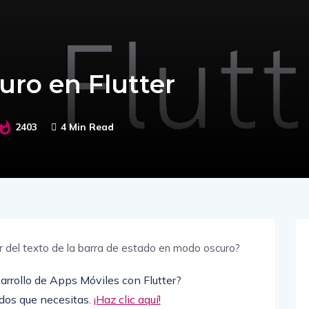
uro en Flutter
2403
4 Min Read
arrollo de Apps Móviles con Flutter?
os que necesitas.
¡Haz clic aquí!