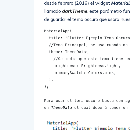
desde febrero (2019) el widget
Materia
llamado
darkTheme
, este parámetro fu
de guardar el tema oscuro que usara nues
MaterialApp(

  title: 'Flutter Ejemplo Tema Oscuro',

  //Tema Principal, se usa cuando no esta activo el modo oscuro

  theme: ThemeData(

    //Se india que este tema tiene un brillo luminoso

    brightness: Brightness.light,

    primarySwatch: Colors.pink,

  ),

);

Para usar el tema oscuro basta con ag
un 
ThemeData
 el cual deberá tener un 