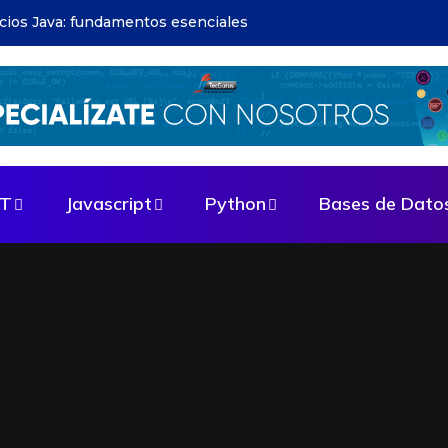
apps: guía paso a paso
ET
Javascript
Python
Bases de Dato