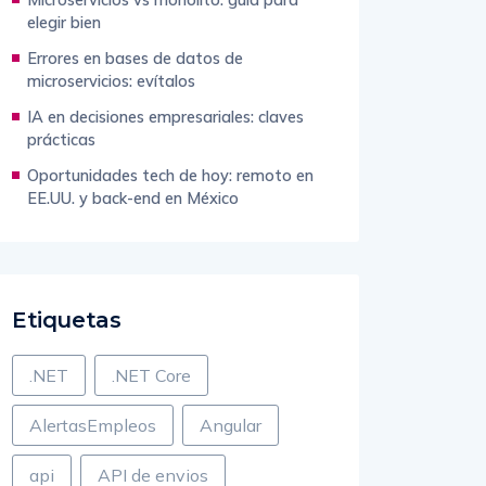
elegir bien
Errores en bases de datos de
microservicios: evítalos
IA en decisiones empresariales: claves
prácticas
Oportunidades tech de hoy: remoto en
EE.UU. y back-end en México
Etiquetas
.NET
.NET Core
AlertasEmpleos
Angular
api
API de envios