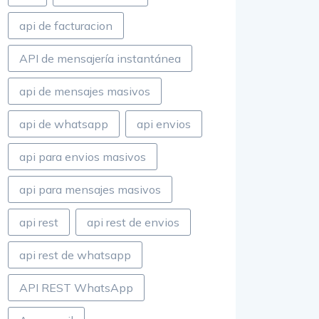
api de facturacion
API de mensajería instantánea
api de mensajes masivos
api de whatsapp
api envios
api para envios masivos
api para mensajes masivos
api rest
api rest de envios
api rest de whatsapp
API REST WhatsApp