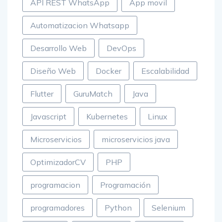
API REST WhatsApp
App movil
Automatizacion Whatsapp
Desarrollo Web
DevOps
Diseño Web
Docker
Escalabilidad
Flutter
GuruMatch
Java
Javascript
Kubernetes
Linux
Microservicios
microservicios java
OptimizadorCV
PHP
programacion
Programación
programadores
Python
Selenium