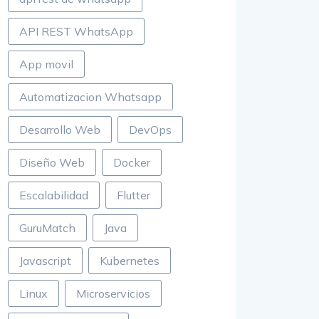
API REST WhatsApp
App movil
Automatizacion Whatsapp
Desarrollo Web
DevOps
Diseño Web
Docker
Escalabilidad
Flutter
GuruMatch
Java
Javascript
Kubernetes
Linux
Microservicios