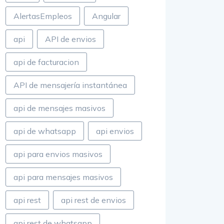
AlertasEmpleos
Angular
api
API de envios
api de facturacion
API de mensajería instantánea
api de mensajes masivos
api de whatsapp
api envios
api para envios masivos
api para mensajes masivos
api rest
api rest de envios
api rest de whatsapp