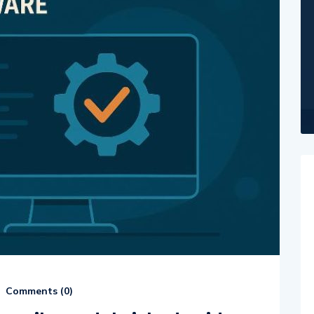
Comments (
0
)