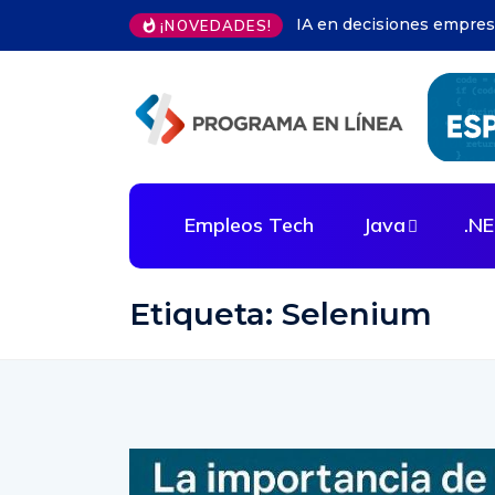
Herramientas microservi
¡NOVEDADES!
Empleos Tech
Java
.N
Etiqueta:
Selenium