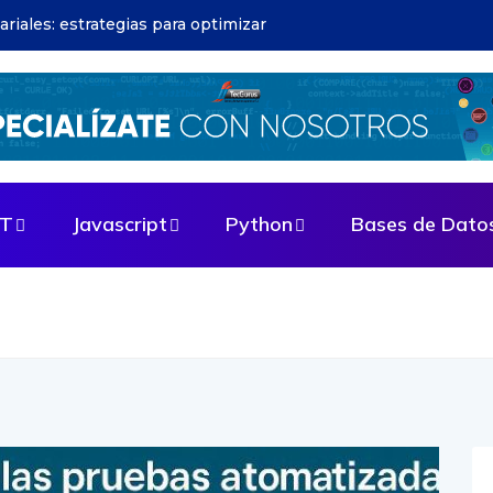
cios Java: fundamentos esenciales
ET
Javascript
Python
Bases de Dato