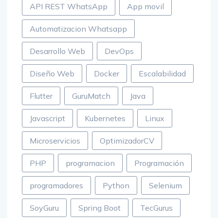
API REST WhatsApp
App movil
Automatizacion Whatsapp
Desarrollo Web
DevOps
Diseño Web
Docker
Escalabilidad
Flutter
GuruMatch
Java
Javascript
Kubernetes
Linux
Microservicios
OptimizadorCV
PHP
programacion
Programación
programadores
Python
Selenium
SoyGuru
Spring Boot
TecGurus