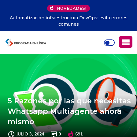
¡NOVEDADES!
Automatización infraestructura DevOps: evita errores
comunes
5 Razones por las que necesitas
Whatsapp Multiagente ahora
mismo
JULIO 3, 2024
0
691