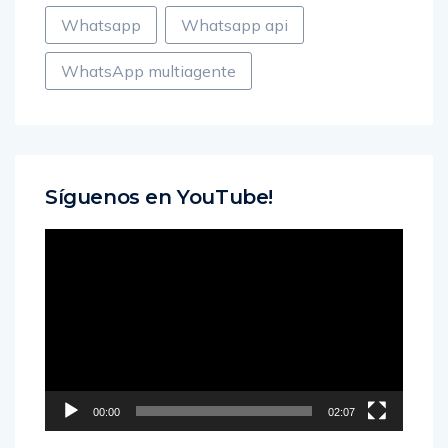
Whatsapp
Whatsapp api
WhatsApp multiagente
Síguenos en YouTube!
Reproductor
de
vídeo
00:00
02:07