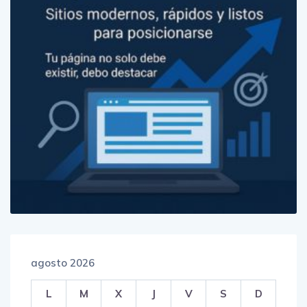
agosto 2026
L
M
X
J
V
S
D