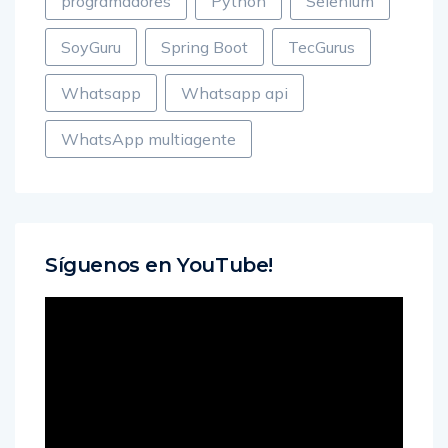
programadores
Python
Selenium
SoyGuru
Spring Boot
TecGurus
Whatsapp
Whatsapp api
WhatsApp multiagente
Síguenos en YouTube!
Reproductor
de
vídeo