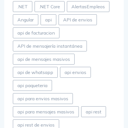
.NET
.NET Core
AlertasEmpleos
Angular
api
API de envios
api de facturacion
API de mensajería instantánea
api de mensajes masivos
api de whatsapp
api envios
api paqueteria
api para envios masivos
api para mensajes masivos
api rest
api rest de envios