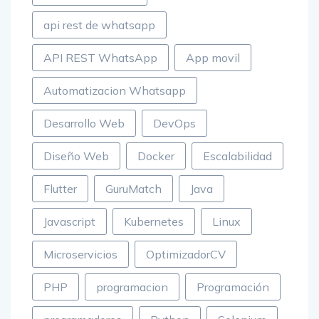
api rest de whatsapp
API REST WhatsApp
App movil
Automatizacion Whatsapp
Desarrollo Web
DevOps
Diseño Web
Docker
Escalabilidad
Flutter
GuruMatch
Java
Javascript
Kubernetes
Linux
Microservicios
OptimizadorCV
PHP
programacion
Programación