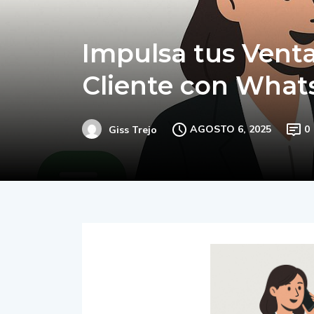
Impulsa tus Ventas
Cliente con What
AGOSTO 6, 2025
0
Giss Trejo