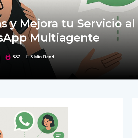
 y Mejora tu Servicio al
sApp Multiagente
387
3 Min Read