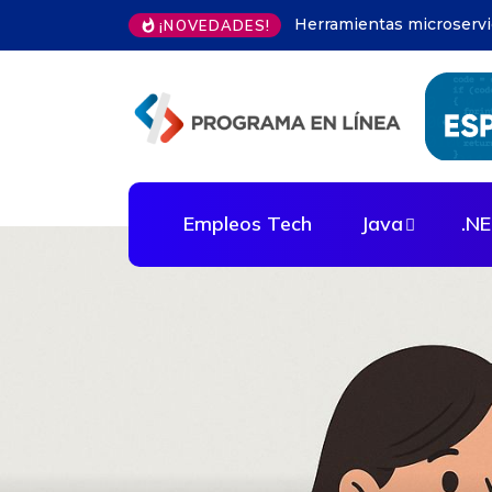
Modelos predictivos en 
¡NOVEDADES!
Empleos Tech
Java
.N