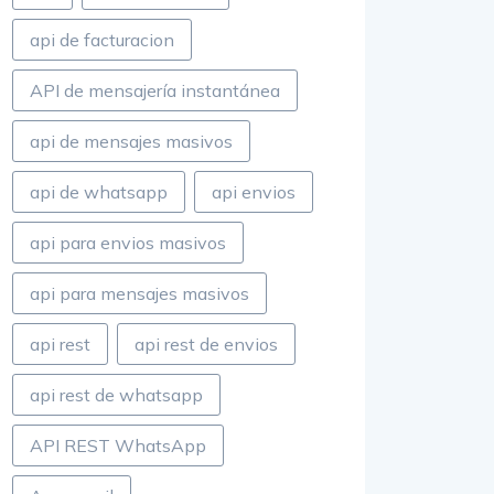
api de facturacion
API de mensajería instantánea
api de mensajes masivos
api de whatsapp
api envios
api para envios masivos
api para mensajes masivos
api rest
api rest de envios
api rest de whatsapp
API REST WhatsApp