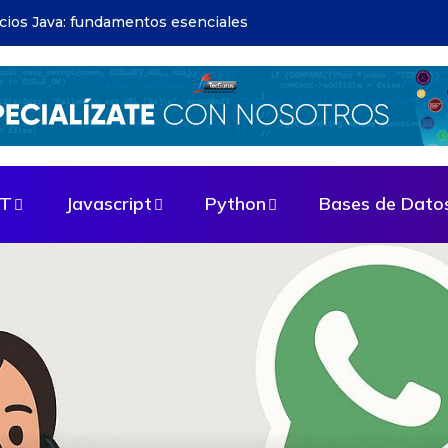
apps: guía paso a paso
ET
Javascript
Python
Bases de Dato