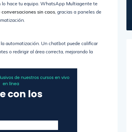
 lo hace tu equipo. WhatsApp Multiagente te
 conversaciones sin caos
, gracias a paneles de
omatización.
a automatización. Un chatbot puede calificar
s o redirigir al área correcta, mejorando la
sivos de nuestros cursos en vivo
en línea
e con los