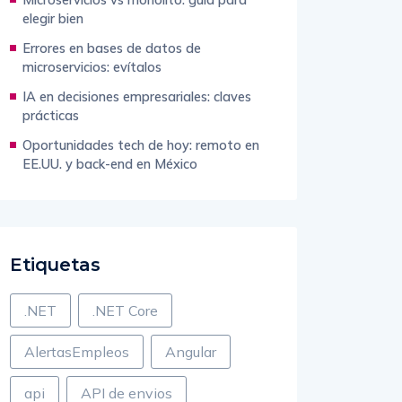
elegir bien
Errores en bases de datos de
microservicios: evítalos
IA en decisiones empresariales: claves
prácticas
Oportunidades tech de hoy: remoto en
EE.UU. y back-end en México
Etiquetas
.NET
.NET Core
AlertasEmpleos
Angular
api
API de envios