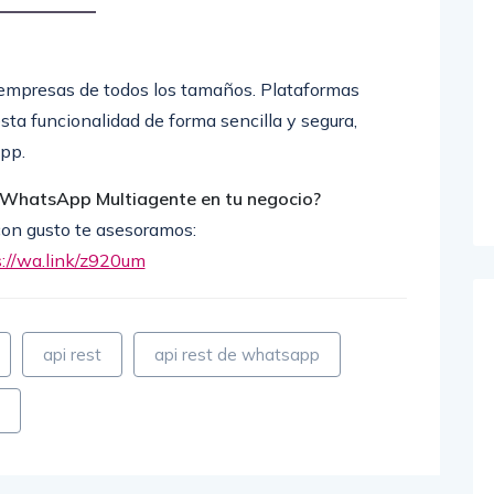
 empresas de todos los tamaños. Plataformas
a funcionalidad de forma sencilla y segura,
pp.
 WhatsApp Multiagente en tu negocio?
con gusto te asesoramos:
s://wa.link/z920um
api rest
api rest de whatsapp