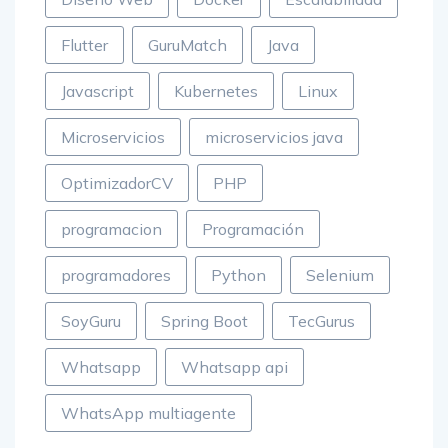
Flutter
GuruMatch
Java
Javascript
Kubernetes
Linux
Microservicios
microservicios java
OptimizadorCV
PHP
programacion
Programación
programadores
Python
Selenium
SoyGuru
Spring Boot
TecGurus
Whatsapp
Whatsapp api
WhatsApp multiagente