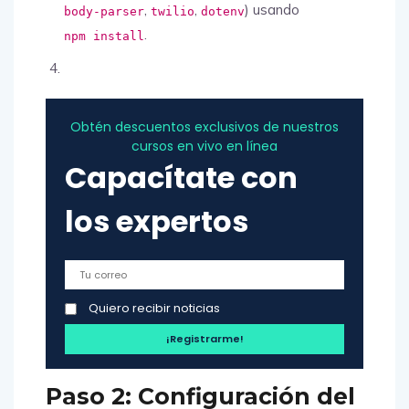
,
,
) usando
body-parser
twilio
dotenv
.
npm install
Obtén descuentos exclusivos de nuestros
cursos en vivo en línea
Capacítate con
los expertos
Quiero recibir noticias
Paso 2: Configuración del