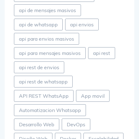
api de mensajes masivos
api de whatsapp
api envios
api para envios masivos
api para mensajes masivos
api rest
api rest de envios
api rest de whatsapp
API REST WhatsApp
App movil
Automatizacion Whatsapp
Desarrollo Web
DevOps
Diseño Web
Docker
Escalabilidad