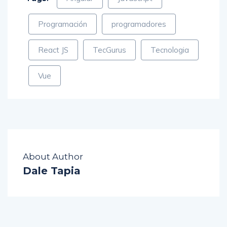
Programación
programadores
React JS
TecGurus
Tecnologia
Vue
About Author
Dale Tapia