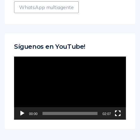
WhatsApp multiagente
Síguenos en YouTube!
Reproductor
de
vídeo
00:00
02:07