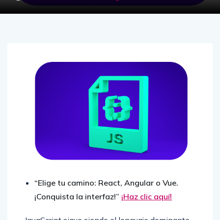
“Elige tu camino: React, Angular o Vue.
¡Conquista la interfaz!”
¡Haz clic aquí!