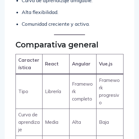
Curva de aprendizaje amigable.
Alta flexibilidad.
Comunidad creciente y activa.
Comparativa general
Caracter
React
Angular
Vue.js
ística
Framewo
Framewo
rk
Tipo
Librería
rk
progresiv
completo
o
Curva de
aprendiza
Media
Alta
Baja
je