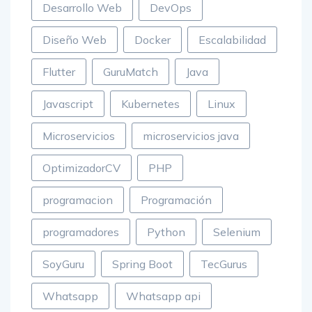
Desarrollo Web
DevOps
Diseño Web
Docker
Escalabilidad
Flutter
GuruMatch
Java
Javascript
Kubernetes
Linux
Microservicios
microservicios java
OptimizadorCV
PHP
programacion
Programación
programadores
Python
Selenium
SoyGuru
Spring Boot
TecGurus
Whatsapp
Whatsapp api