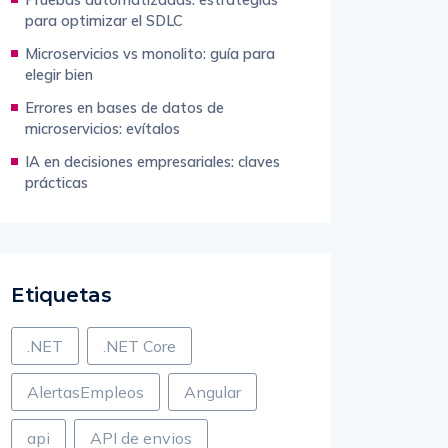
para optimizar el SDLC
Microservicios vs monolito: guía para
elegir bien
Errores en bases de datos de
microservicios: evítalos
IA en decisiones empresariales: claves
prácticas
Etiquetas
.NET
.NET Core
AlertasEmpleos
Angular
api
API de envios