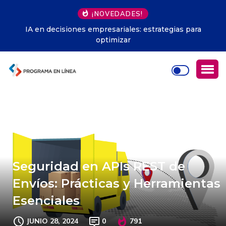
¡NOVEDADES!
IA en decisiones empresariales: estrategias para
optimizar
Seguridad en APIs REST de
Envíos: Prácticas y Herramientas
Esenciales
JUNIO 28, 2024
0
791