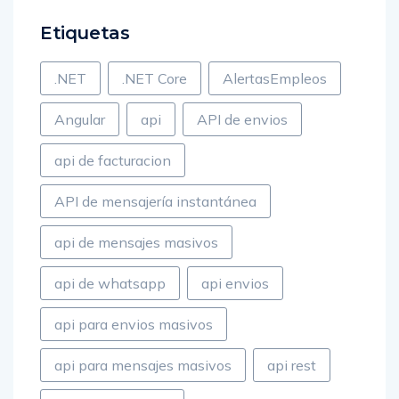
Etiquetas
.NET
.NET Core
AlertasEmpleos
Angular
api
API de envios
api de facturacion
API de mensajería instantánea
api de mensajes masivos
api de whatsapp
api envios
api para envios masivos
api para mensajes masivos
api rest