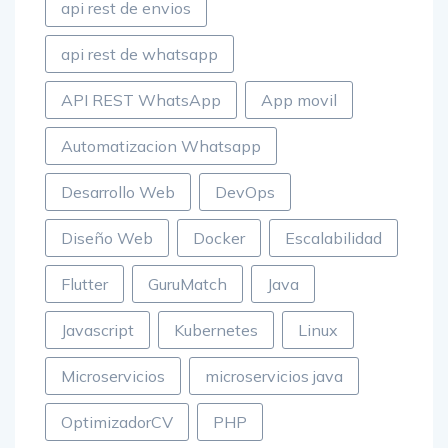
api rest de envios
api rest de whatsapp
API REST WhatsApp
App movil
Automatizacion Whatsapp
Desarrollo Web
DevOps
Diseño Web
Docker
Escalabilidad
Flutter
GuruMatch
Java
Javascript
Kubernetes
Linux
Microservicios
microservicios java
OptimizadorCV
PHP