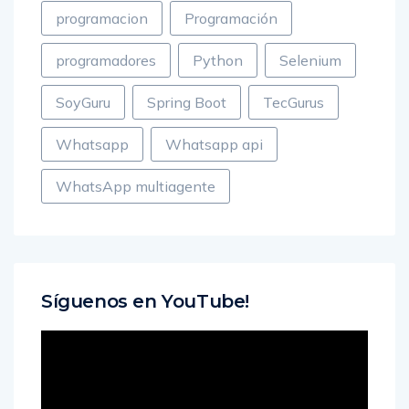
programacion
Programación
programadores
Python
Selenium
SoyGuru
Spring Boot
TecGurus
Whatsapp
Whatsapp api
WhatsApp multiagente
Síguenos en YouTube!
Reproductor
de
vídeo