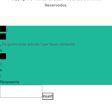
Reservados.
0
¿Te gusta este articulo? por favor comenta
x
(
)
x
|
Respuesta
Insert