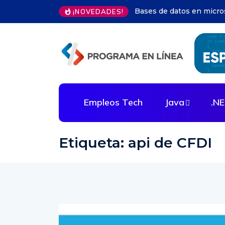
IA en decisiones empresa
¡NOVEDADES!
Empleos Tech
Java
.N
Etiqueta:
api de CFDI