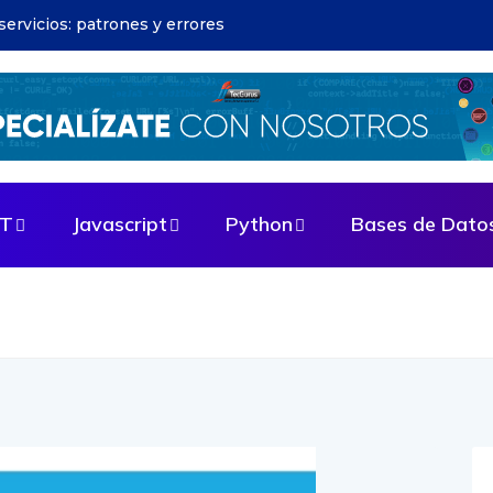
riales: estrategias para optimizar
ET
Javascript
Python
Bases de Dato