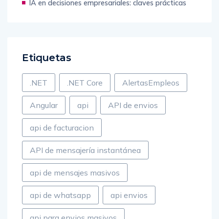
IA en decisiones empresariales: claves prácticas
Etiquetas
.NET
.NET Core
AlertasEmpleos
Angular
api
API de envios
api de facturacion
API de mensajería instantánea
api de mensajes masivos
api de whatsapp
api envios
api para envios masivos