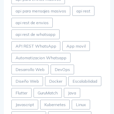
api para mensajes masivos
api rest
api rest de envios
api rest de whatsapp
API REST WhatsApp
App movil
Automatizacion Whatsapp
Desarrollo Web
DevOps
Diseño Web
Docker
Escalabilidad
Flutter
GuruMatch
Java
Javascript
Kubernetes
Linux