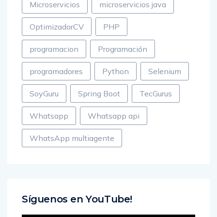
Microservicios
microservicios java
OptimizadorCV
PHP
programacion
Programación
programadores
Python
Selenium
SoyGuru
Spring Boot
TecGurus
Whatsapp
Whatsapp api
WhatsApp multiagente
Síguenos en YouTube!