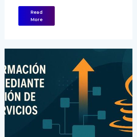
Read
More