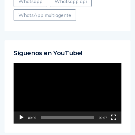
Whatsapp
Whatsapp api
WhatsApp multiagente
Síguenos en YouTube!
Reproductor
de
vídeo
00:00
02:07