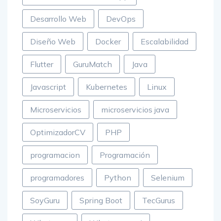
Automatizacion Whatsapp
Desarrollo Web
DevOps
Diseño Web
Docker
Escalabilidad
Flutter
GuruMatch
Java
Javascript
Kubernetes
Linux
Microservicios
microservicios java
OptimizadorCV
PHP
programacion
Programación
programadores
Python
Selenium
SoyGuru
Spring Boot
TecGurus