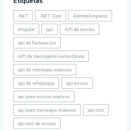
Etiquetas
.NET
.NET Core
AlertasEmpleos
Angular
api
API de envios
api de facturacion
API de mensajería instantánea
api de mensajes masivos
api de whatsapp
api envios
api para envios masivos
api para mensajes masivos
api rest
api rest de envios