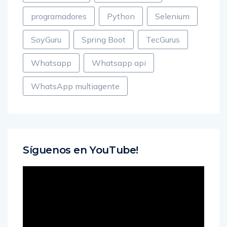
programacion
Programación
programadores
Python
Selenium
SoyGuru
Spring Boot
TecGurus
Whatsapp
Whatsapp api
WhatsApp multiagente
Síguenos en YouTube!
Reproductor
de
vídeo