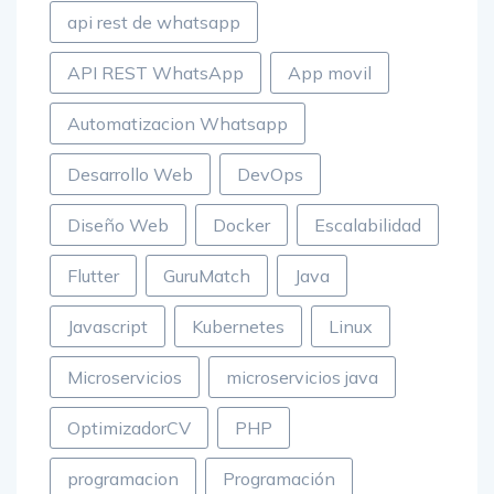
api rest de whatsapp
API REST WhatsApp
App movil
Automatizacion Whatsapp
Desarrollo Web
DevOps
Diseño Web
Docker
Escalabilidad
Flutter
GuruMatch
Java
Javascript
Kubernetes
Linux
Microservicios
microservicios java
OptimizadorCV
PHP