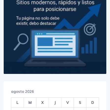
agosto 2026
L
M
X
J
V
S
D