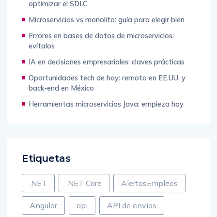
Pruebas automatizadas: estrategias para
optimizar el SDLC
Microservicios vs monolito: guía para elegir bien
Errores en bases de datos de microservicios:
evítalos
IA en decisiones empresariales: claves prácticas
Oportunidades tech de hoy: remoto en EE.UU. y
back-end en México
Herramientas microservicios Java: empieza hoy
Etiquetas
.NET
.NET Core
AlertasEmpleos
Angular
api
API de envios