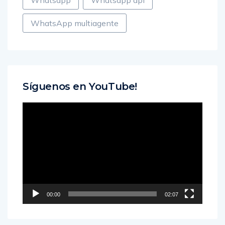
Whatsapp
Whatsapp api
WhatsApp multiagente
Síguenos en YouTube!
Reproductor
de
vídeo
00:00
02:07