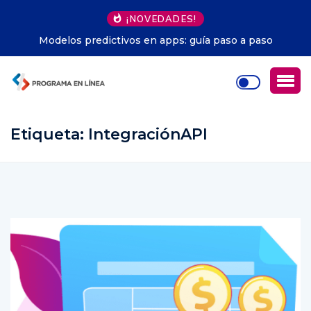
¡NOVEDADES!
Automatización infraestructura DevOps: evita errores
comunes
Etiqueta:
IntegraciónAPI