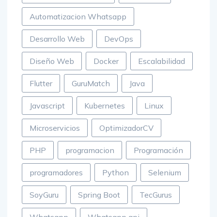
API REST WhatsApp
App movil
Automatizacion Whatsapp
Desarrollo Web
DevOps
Diseño Web
Docker
Escalabilidad
Flutter
GuruMatch
Java
Javascript
Kubernetes
Linux
Microservicios
OptimizadorCV
PHP
programacion
Programación
programadores
Python
Selenium
SoyGuru
Spring Boot
TecGurus