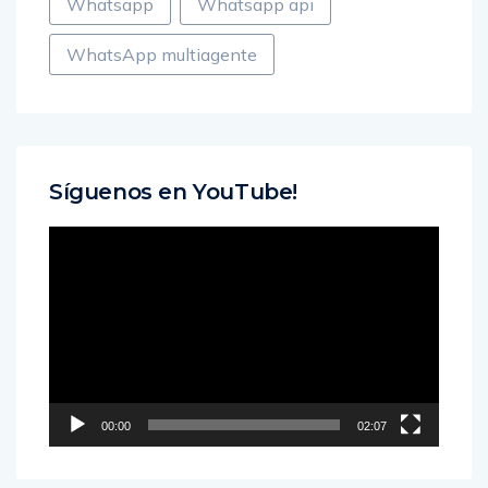
Whatsapp
Whatsapp api
WhatsApp multiagente
Síguenos en YouTube!
Reproductor
de
vídeo
00:00
02:07