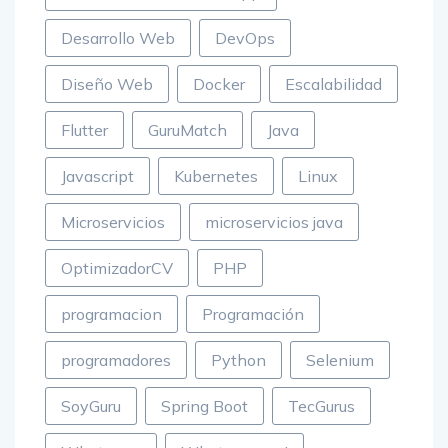
Desarrollo Web
DevOps
Diseño Web
Docker
Escalabilidad
Flutter
GuruMatch
Java
Javascript
Kubernetes
Linux
Microservicios
microservicios java
OptimizadorCV
PHP
programacion
Programación
programadores
Python
Selenium
SoyGuru
Spring Boot
TecGurus