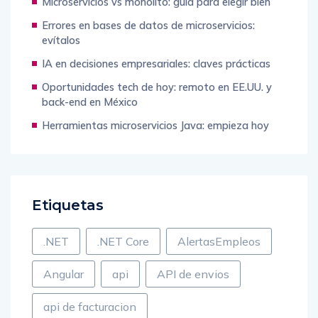
Microservicios vs monolito: guía para elegir bien
Errores en bases de datos de microservicios:
evítalos
IA en decisiones empresariales: claves prácticas
Oportunidades tech de hoy: remoto en EE.UU. y
back-end en México
Herramientas microservicios Java: empieza hoy
Etiquetas
.NET
.NET Core
AlertasEmpleos
Angular
api
API de envios
api de facturacion