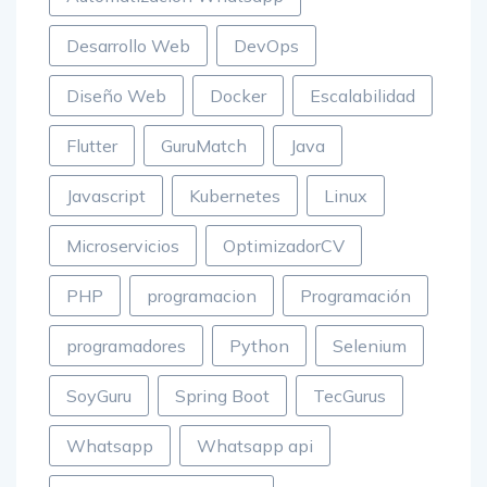
Desarrollo Web
DevOps
Diseño Web
Docker
Escalabilidad
Flutter
GuruMatch
Java
Javascript
Kubernetes
Linux
Microservicios
OptimizadorCV
PHP
programacion
Programación
programadores
Python
Selenium
SoyGuru
Spring Boot
TecGurus
Whatsapp
Whatsapp api