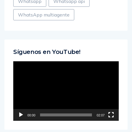
Whatsapp
Whatsapp api
WhatsApp multiagente
Síguenos en YouTube!
Reproductor
de
vídeo
00:00
02:07