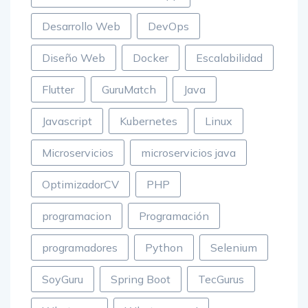
Desarrollo Web
DevOps
Diseño Web
Docker
Escalabilidad
Flutter
GuruMatch
Java
Javascript
Kubernetes
Linux
Microservicios
microservicios java
OptimizadorCV
PHP
programacion
Programación
programadores
Python
Selenium
SoyGuru
Spring Boot
TecGurus