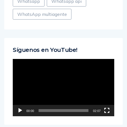
Whatsapp
Whatsapp api
WhatsApp multiagente
Síguenos en YouTube!
Reproductor
de
vídeo
00:00
02:07