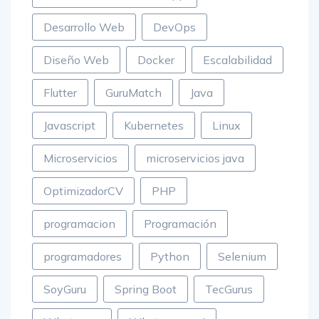
Automatizacion Whatsapp
Desarrollo Web
DevOps
Diseño Web
Docker
Escalabilidad
Flutter
GuruMatch
Java
Javascript
Kubernetes
Linux
Microservicios
microservicios java
OptimizadorCV
PHP
programacion
Programación
programadores
Python
Selenium
SoyGuru
Spring Boot
TecGurus