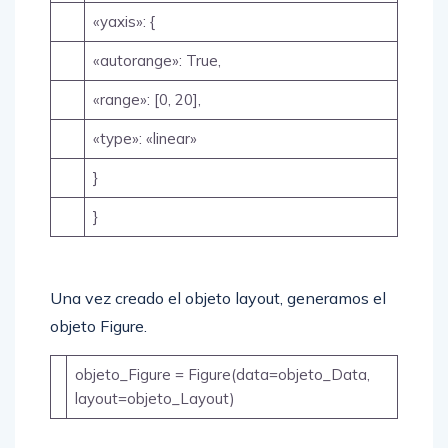
«yaxis»: {
«autorange»: True,
«range»: [0, 20],
«type»: «linear»
}
}
Una vez creado el objeto layout, generamos el
objeto Figure.
objeto_Figure = Figure(data=objeto_Data,
layout=objeto_Layout)