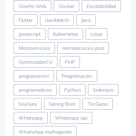
Diseño Web
Docker
Escalabilidad
Flutter
GuruMatch
Java
Javascript
Kubernetes
Linux
Microservicios
microservicios java
OptimizadorCV
PHP
programacion
Programación
programadores
Python
Selenium
SoyGuru
Spring Boot
TecGurus
Whatsapp
Whatsapp api
WhatsApp multiagente