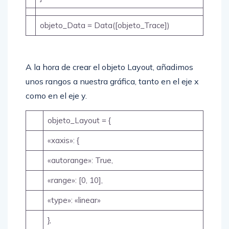
objeto_Data = Data([objeto_Trace])
A la hora de crear el objeto Layout, añadimos
unos rangos a nuestra gráfica, tanto en el eje x
como en el eje y.
objeto_Layout = {
«xaxis»: {
«autorange»: True,
«range»: [0, 10],
«type»: «linear»
},