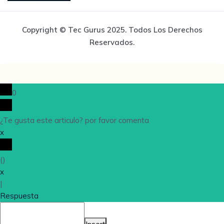
Copyright © Tec Gurus 2025. Todos Los Derechos
Reservados.
0
¿Te gusta este articulo? por favor comenta
x
(
)
x
|
Respuesta