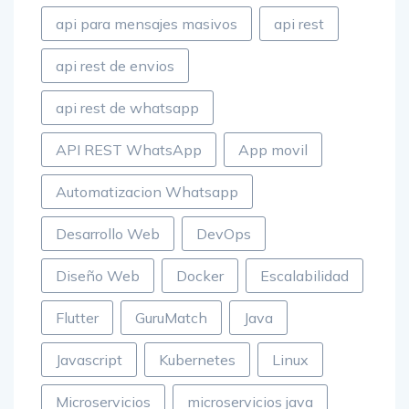
api para mensajes masivos
api rest
api rest de envios
api rest de whatsapp
API REST WhatsApp
App movil
Automatizacion Whatsapp
Desarrollo Web
DevOps
Diseño Web
Docker
Escalabilidad
Flutter
GuruMatch
Java
Javascript
Kubernetes
Linux
Microservicios
microservicios java