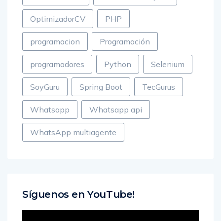
OptimizadorCV
PHP
programacion
Programación
programadores
Python
Selenium
SoyGuru
Spring Boot
TecGurus
Whatsapp
Whatsapp api
WhatsApp multiagente
Síguenos en YouTube!
Reproductor