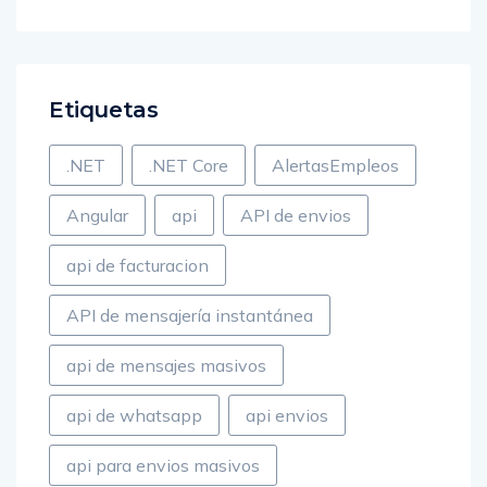
Etiquetas
.NET
.NET Core
AlertasEmpleos
Angular
api
API de envios
api de facturacion
API de mensajería instantánea
api de mensajes masivos
api de whatsapp
api envios
api para envios masivos