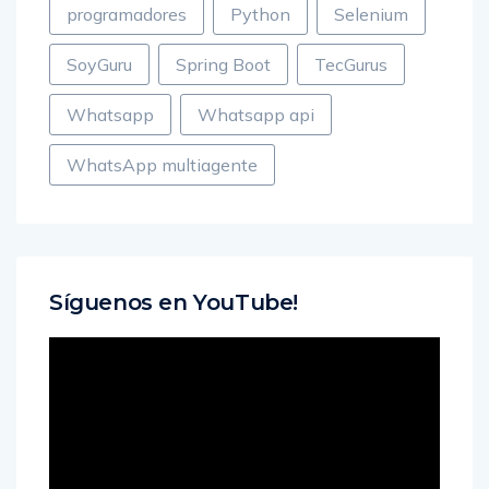
programadores
Python
Selenium
SoyGuru
Spring Boot
TecGurus
Whatsapp
Whatsapp api
WhatsApp multiagente
Síguenos en YouTube!
Reproductor
de
vídeo