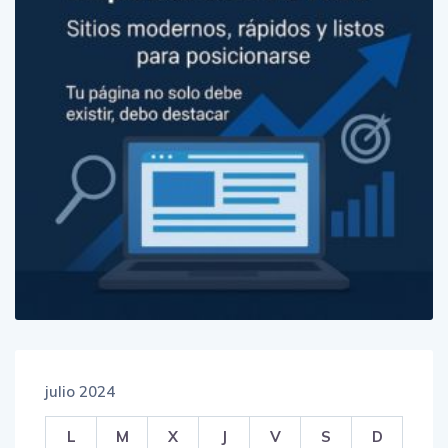
julio 2024
L
M
X
J
V
S
D