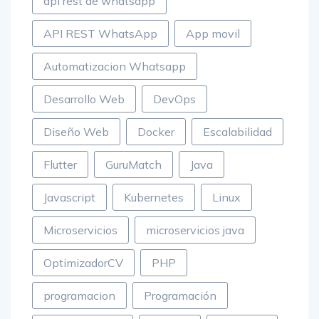
api rest de whatsapp
API REST WhatsApp
App movil
Automatizacion Whatsapp
Desarrollo Web
DevOps
Diseño Web
Docker
Escalabilidad
Flutter
GuruMatch
Java
Javascript
Kubernetes
Linux
Microservicios
microservicios java
OptimizadorCV
PHP
programacion
Programación