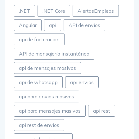
.NET
.NET Core
AlertasEmpleos
Angular
api
API de envios
api de facturacion
API de mensajería instantánea
api de mensajes masivos
api de whatsapp
api envios
api para envios masivos
api para mensajes masivos
api rest
api rest de envios