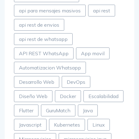
api para mensajes masivos
api rest
api rest de envios
api rest de whatsapp
API REST WhatsApp
App movil
Automatizacion Whatsapp
Desarrollo Web
DevOps
Diseño Web
Docker
Escalabilidad
Flutter
GuruMatch
Java
Javascript
Kubernetes
Linux