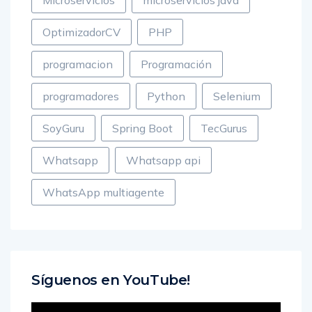
Microservicios
microservicios java
OptimizadorCV
PHP
programacion
Programación
programadores
Python
Selenium
SoyGuru
Spring Boot
TecGurus
Whatsapp
Whatsapp api
WhatsApp multiagente
Síguenos en YouTube!
Reproductor