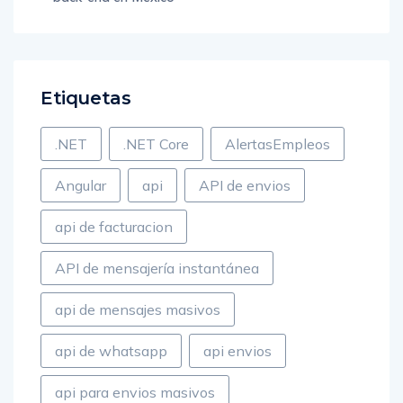
Etiquetas
.NET
.NET Core
AlertasEmpleos
Angular
api
API de envios
api de facturacion
API de mensajería instantánea
api de mensajes masivos
api de whatsapp
api envios
api para envios masivos