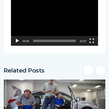
de
vídeo
00:00
02:07
Related Posts