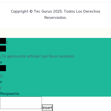
Copyright © Tec Gurus 2025. Todos Los Derechos
Reservados.
0
¿Te gusta este articulo? por favor comenta
x
(
)
x
|
Respuesta
Insert