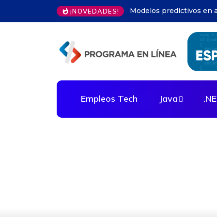
Automatización infraest
¡NOVEDADES!
Empleos Tech
Java
.N