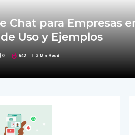
e Chat para Empresas e
de Uso y Ejemplos
0
542
3 Min Read