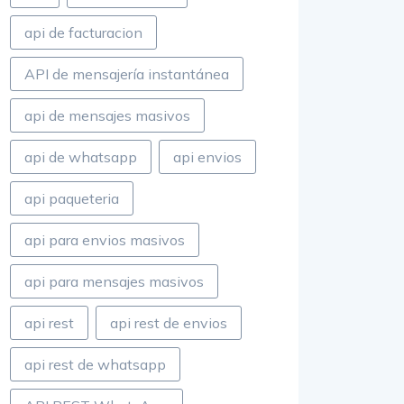
api de facturacion
API de mensajería instantánea
api de mensajes masivos
api de whatsapp
api envios
api paqueteria
api para envios masivos
api para mensajes masivos
api rest
api rest de envios
api rest de whatsapp