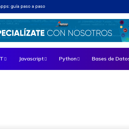
ructura DevOps: evita errores comunes
ET
Javascript
Python
Bases de Dato