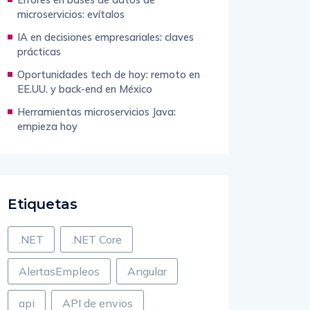
microservicios: evítalos
IA en decisiones empresariales: claves
prácticas
Oportunidades tech de hoy: remoto en
EE.UU. y back-end en México
Herramientas microservicios Java:
empieza hoy
Etiquetas
.NET
.NET Core
AlertasEmpleos
Angular
api
API de envios