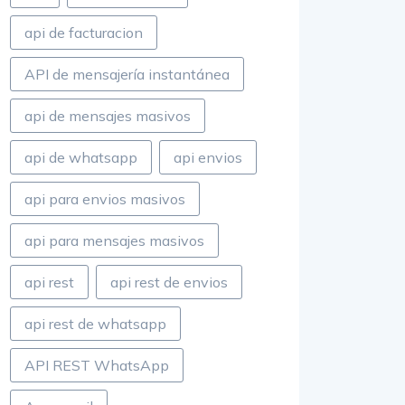
api de facturacion
API de mensajería instantánea
api de mensajes masivos
api de whatsapp
api envios
api para envios masivos
api para mensajes masivos
api rest
api rest de envios
api rest de whatsapp
API REST WhatsApp