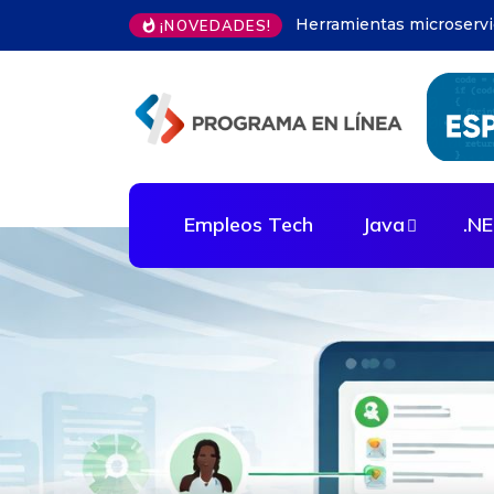
Modelos predictivos en 
¡NOVEDADES!
Empleos Tech
Java
.N