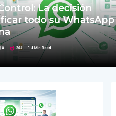
Control: La decisión
ificar todo su WhatsApp
rma
0
294
4 Min Read