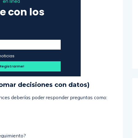
en línea
e con los
noticias
tomar decisiones con datos)
onces deberías poder responder preguntas como:
eguimiento?