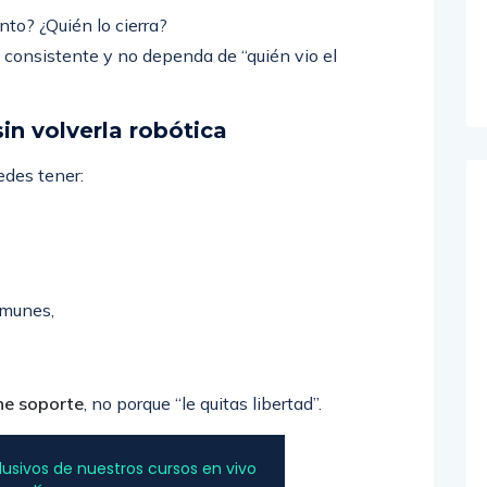
nto? ¿Quién lo cierra?
a consistente y no dependa de “quién vio el
sin volverla robótica
edes tener:
omunes,
ene soporte
, no porque “le quitas libertad”.
sivos de nuestros cursos en vivo