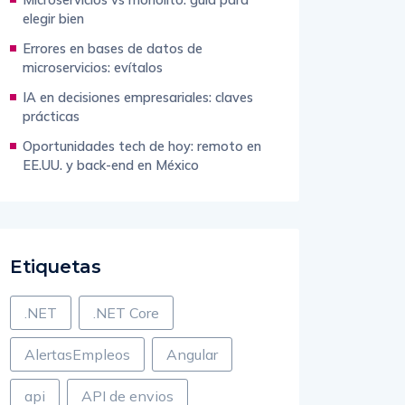
elegir bien
Errores en bases de datos de
microservicios: evítalos
IA en decisiones empresariales: claves
prácticas
Oportunidades tech de hoy: remoto en
EE.UU. y back-end en México
Etiquetas
.NET
.NET Core
AlertasEmpleos
Angular
api
API de envios