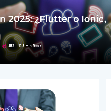
n 2025: ¿Flutter o Ionic,
452
3 Min Read