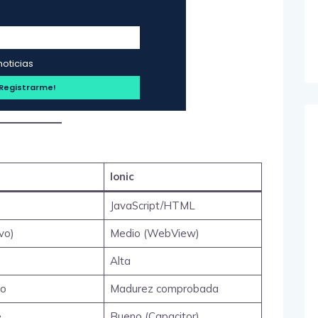
noticias
Ionic
JavaScript/HTML
vo)
Medio (WebView)
Alta
vo
Madurez comprobada
e
Bueno (Capacitor)