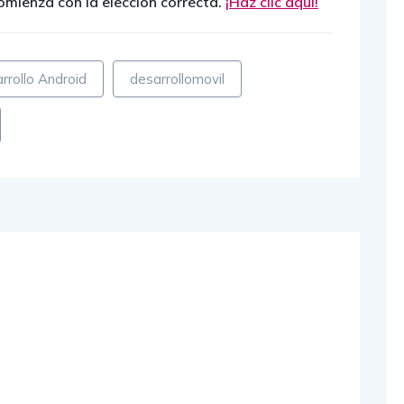
 comienza con la elección correcta.
¡Haz clic aquí!
rrollo Android
desarrollomovil