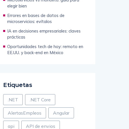
elegir bien
Errores en bases de datos de
microservicios: evítalos
IA en decisiones empresariales: claves
prácticas
Oportunidades tech de hoy: remoto en
EE.UU. y back-end en México
Etiquetas
.NET
.NET Core
AlertasEmpleos
Angular
api
API de envios