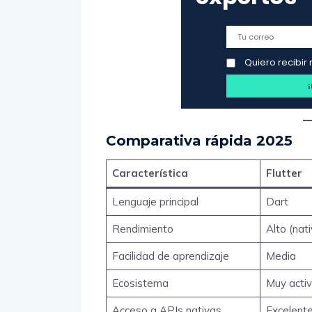
Quiero recibir 
Comparativa rápida 2025
Característica
Flutter
Lenguaje principal
Dart
Rendimiento
Alto (nati
Facilidad de aprendizaje
Media
Ecosistema
Muy acti
Acceso a APIs nativas
Excelent