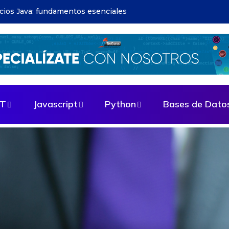
apps: guía paso a paso
ET
Javascript
Python
Bases de Dato