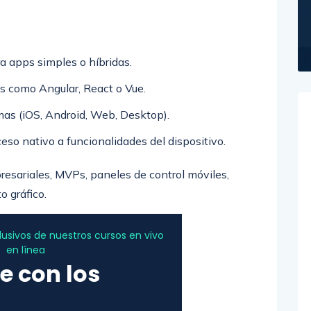
a apps simples o híbridas.
s como Angular, React o Vue.
mas (iOS, Android, Web, Desktop).
so nativo a funcionalidades del dispositivo.
resariales, MVPs, paneles de control móviles,
 gráfico.
sivos de nuestros cursos en vivo
en línea
e con los