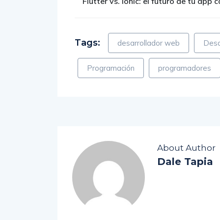
Flutter vs. Ionic: el futuro de tu app
Tags:
desarrollador web
Desa
Programación
programadores
About Author
Dale Tapia