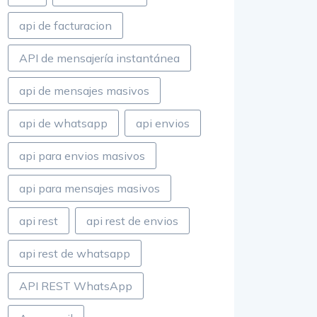
api de facturacion
API de mensajería instantánea
api de mensajes masivos
api de whatsapp
api envios
api para envios masivos
api para mensajes masivos
api rest
api rest de envios
api rest de whatsapp
API REST WhatsApp