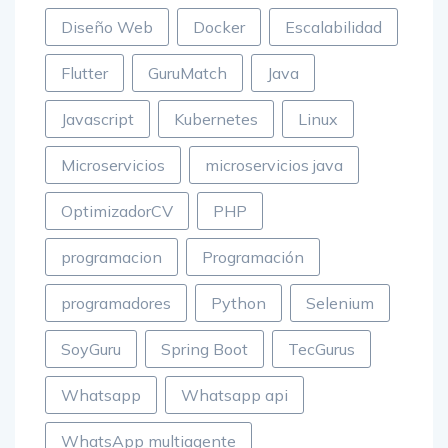
Diseño Web
Docker
Escalabilidad
Flutter
GuruMatch
Java
Javascript
Kubernetes
Linux
Microservicios
microservicios java
OptimizadorCV
PHP
programacion
Programación
programadores
Python
Selenium
SoyGuru
Spring Boot
TecGurus
Whatsapp
Whatsapp api
WhatsApp multiagente