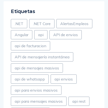
Etiquetas
.NET
.NET Core
AlertasEmpleos
Angular
api
API de envios
api de facturacion
API de mensajería instantánea
api de mensajes masivos
api de whatsapp
api envios
api para envios masivos
api para mensajes masivos
api rest