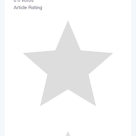
0
0
votos
Article Rating