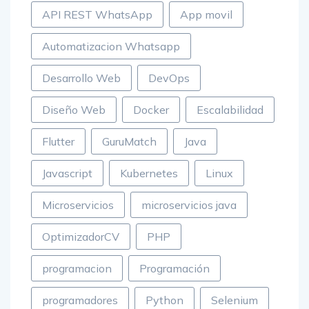
API REST WhatsApp
App movil
Automatizacion Whatsapp
Desarrollo Web
DevOps
Diseño Web
Docker
Escalabilidad
Flutter
GuruMatch
Java
Javascript
Kubernetes
Linux
Microservicios
microservicios java
OptimizadorCV
PHP
programacion
Programación
programadores
Python
Selenium