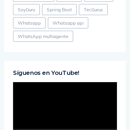
SoyGuru
Spring Boot
TecGurus
Whatsapp
Whatsapp api
WhatsApp multiagente
Síguenos en YouTube!
Reproductor
de
vídeo