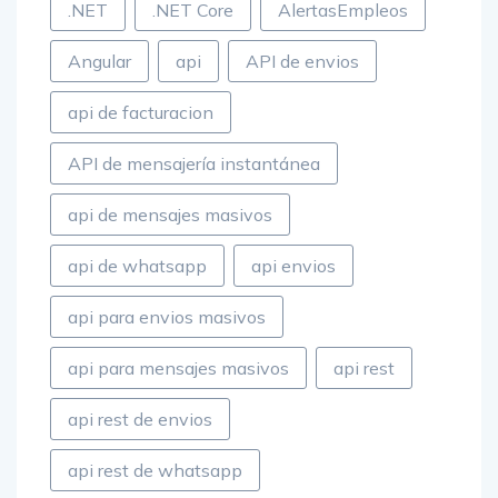
.NET
.NET Core
AlertasEmpleos
Angular
api
API de envios
api de facturacion
API de mensajería instantánea
api de mensajes masivos
api de whatsapp
api envios
api para envios masivos
api para mensajes masivos
api rest
api rest de envios
api rest de whatsapp