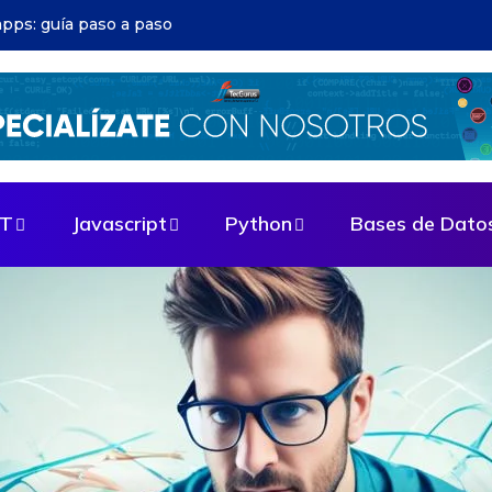
ructura DevOps: evita errores comunes
ET
Javascript
Python
Bases de Dato