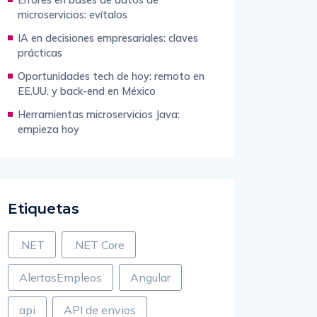
microservicios: evítalos
IA en decisiones empresariales: claves
prácticas
Oportunidades tech de hoy: remoto en
EE.UU. y back-end en México
Herramientas microservicios Java:
empieza hoy
Etiquetas
.NET
.NET Core
AlertasEmpleos
Angular
api
API de envios