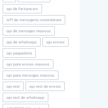
api de facturacion
API de mensajería instantánea
api de mensajes masivos
api de whatsapp
api envios
api paqueteria
api para envios masivos
api para mensajes masivos
api rest
api rest de envios
api rest de whatsapp