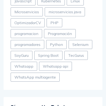
Javascript
Kubernetes
Linux
Microservicios
microservicios java
OptimizadorCV
PHP
programacion
Programación
programadores
Python
Selenium
SoyGuru
Spring Boot
TecGurus
Whatsapp
Whatsapp api
WhatsApp multiagente