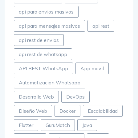
api para envios masivos
api para mensajes masivos
api rest
api rest de envios
api rest de whatsapp
API REST WhatsApp
App movil
Automatizacion Whatsapp
Desarrollo Web
DevOps
Diseño Web
Docker
Escalabilidad
Flutter
GuruMatch
Java