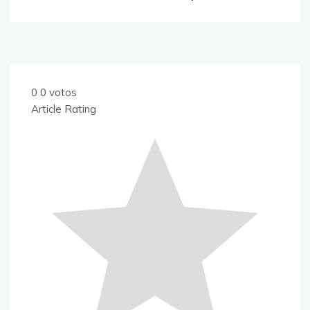
0
0
votos
Article Rating