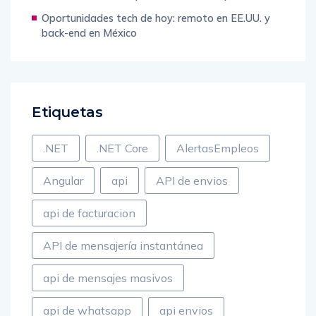
Oportunidades tech de hoy: remoto en EE.UU. y
back-end en México
Etiquetas
.NET
.NET Core
AlertasEmpleos
Angular
api
API de envios
api de facturacion
API de mensajería instantánea
api de mensajes masivos
api de whatsapp
api envios