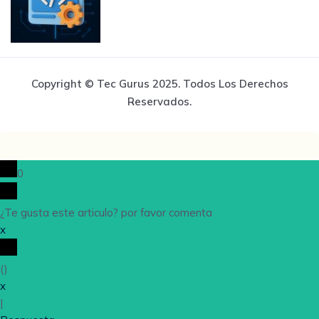
Copyright © Tec Gurus 2025. Todos Los Derechos
Reservados.
0
¿Te gusta este articulo? por favor comenta
x
(
)
x
|