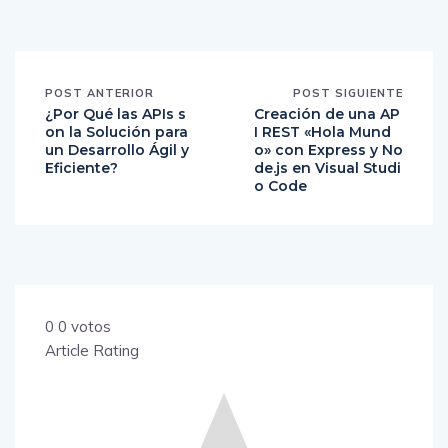
POST ANTERIOR
POST SIGUIENTE
¿Por Qué las APIs s
Creación de una AP
on la Solución para
I REST «Hola Mund
un Desarrollo Ágil y
o» con Express y No
Eficiente?
de.js en Visual Studi
o Code
0
0
votos
Article Rating