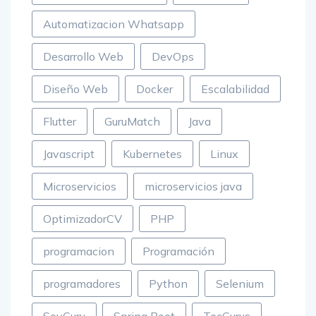
Automatizacion Whatsapp
Desarrollo Web
DevOps
Diseño Web
Docker
Escalabilidad
Flutter
GuruMatch
Java
Javascript
Kubernetes
Linux
Microservicios
microservicios java
OptimizadorCV
PHP
programacion
Programación
programadores
Python
Selenium