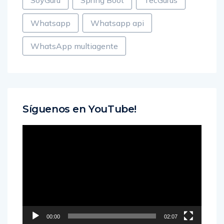
SoyGuru
Spring Boot
TecGurus
Whatsapp
Whatsapp api
WhatsApp multiagente
Síguenos en YouTube!
Reproductor
de
vídeo
00:00
02:07