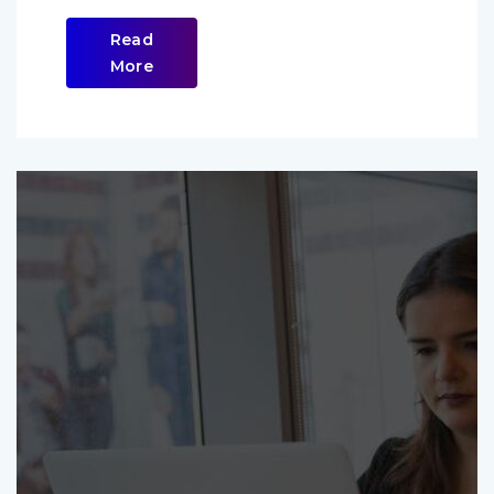
Read
More