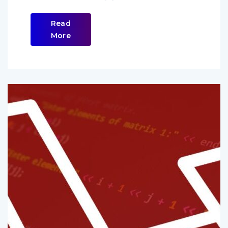
Read
More