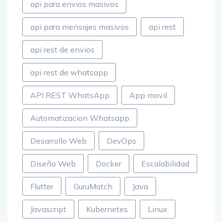
api para envios masivos
api para mensajes masivos
api rest
api rest de envios
api rest de whatsapp
API REST WhatsApp
App movil
Automatizacion Whatsapp
Desarrollo Web
DevOps
Diseño Web
Docker
Escalabilidad
Flutter
GuruMatch
Java
Javascript
Kubernetes
Linux