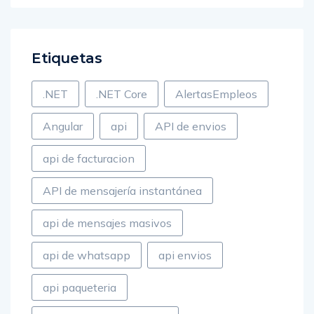
Etiquetas
.NET
.NET Core
AlertasEmpleos
Angular
api
API de envios
api de facturacion
API de mensajería instantánea
api de mensajes masivos
api de whatsapp
api envios
api paqueteria