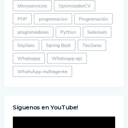
Microservicios
OptimizadorCV
PHP
programacion
Programación
programadores
Python
Selenium
SoyGuru
Spring Boot
TecGurus
Whatsapp
Whatsapp api
WhatsApp multiagente
Síguenos en YouTube!
Reproductor
de