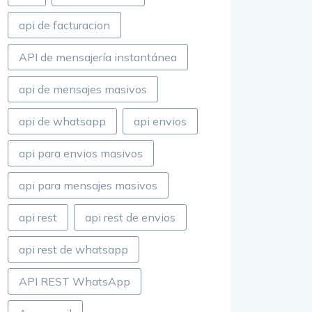
api de facturacion
API de mensajería instantánea
api de mensajes masivos
api de whatsapp
api envios
api para envios masivos
api para mensajes masivos
api rest
api rest de envios
api rest de whatsapp
API REST WhatsApp