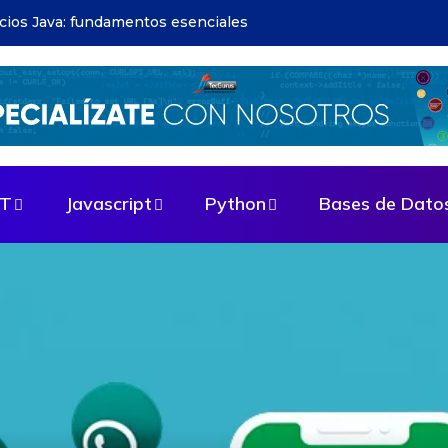
apps: guía paso a paso
ET
Javascript
Python
Bases de Dato