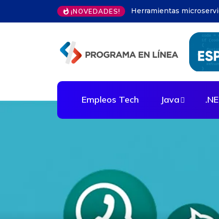
Modelos predictivos en 
¡NOVEDADES!
Empleos Tech
Java
.N