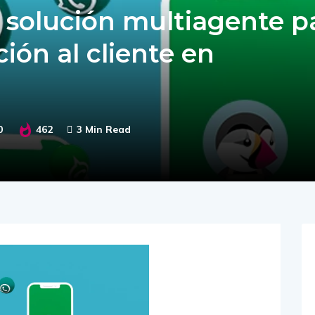
solución multiagente p
ión al cliente en
0
462
3 Min Read