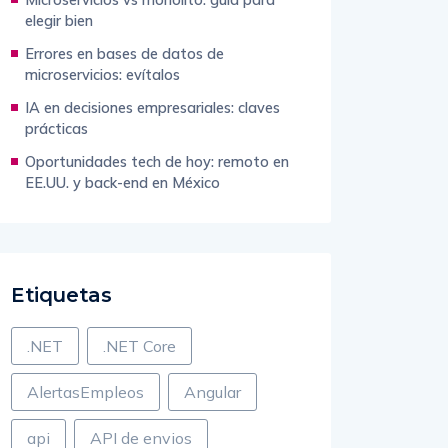
elegir bien
Errores en bases de datos de
microservicios: evítalos
IA en decisiones empresariales: claves
prácticas
Oportunidades tech de hoy: remoto en
EE.UU. y back-end en México
Etiquetas
.NET
.NET Core
AlertasEmpleos
Angular
api
API de envios