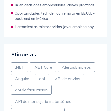
evítalos
IA en decisiones empresariales: claves prácticas
Oportunidades tech de hoy: remoto en EE.UU. y
back-end en México
Herramientas microservicios Java: empieza hoy
Etiquetas
.NET
.NET Core
AlertasEmpleos
Angular
api
API de envios
api de facturacion
API de mensajería instantánea