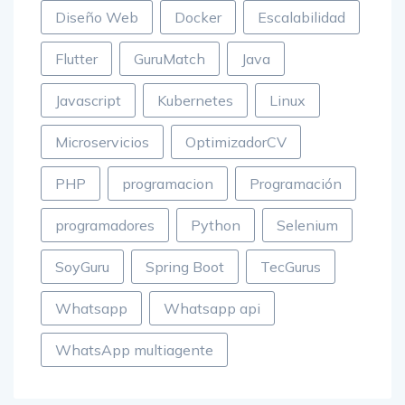
Diseño Web
Docker
Escalabilidad
Flutter
GuruMatch
Java
Javascript
Kubernetes
Linux
Microservicios
OptimizadorCV
PHP
programacion
Programación
programadores
Python
Selenium
SoyGuru
Spring Boot
TecGurus
Whatsapp
Whatsapp api
WhatsApp multiagente