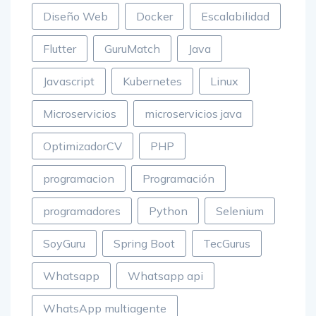
Diseño Web
Docker
Escalabilidad
Flutter
GuruMatch
Java
Javascript
Kubernetes
Linux
Microservicios
microservicios java
OptimizadorCV
PHP
programacion
Programación
programadores
Python
Selenium
SoyGuru
Spring Boot
TecGurus
Whatsapp
Whatsapp api
WhatsApp multiagente