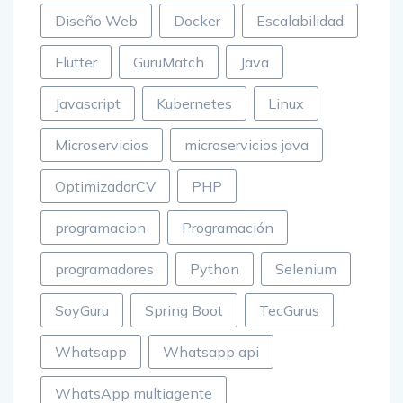
Diseño Web
Docker
Escalabilidad
Flutter
GuruMatch
Java
Javascript
Kubernetes
Linux
Microservicios
microservicios java
OptimizadorCV
PHP
programacion
Programación
programadores
Python
Selenium
SoyGuru
Spring Boot
TecGurus
Whatsapp
Whatsapp api
WhatsApp multiagente