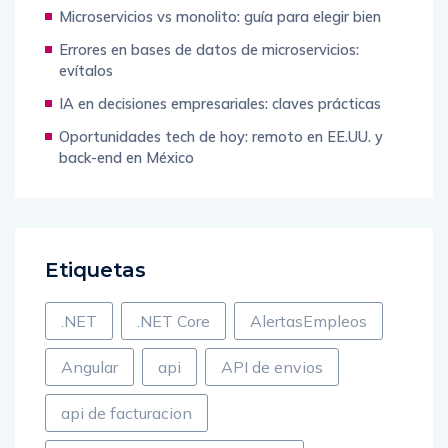
Errores en bases de datos de microservicios:
evítalos
IA en decisiones empresariales: claves prácticas
Oportunidades tech de hoy: remoto en EE.UU. y
back-end en México
Etiquetas
.NET
.NET Core
AlertasEmpleos
Angular
api
API de envios
api de facturacion
API de mensajería instantánea