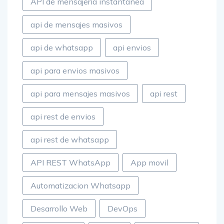
API de mensajería instantánea
api de mensajes masivos
api de whatsapp
api envios
api para envios masivos
api para mensajes masivos
api rest
api rest de envios
api rest de whatsapp
API REST WhatsApp
App movil
Automatizacion Whatsapp
Desarrollo Web
DevOps