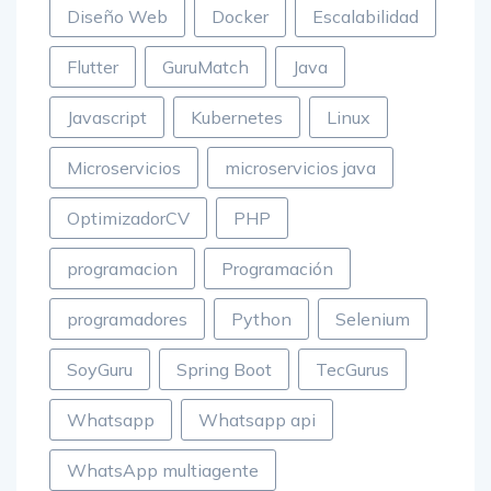
Diseño Web
Docker
Escalabilidad
Flutter
GuruMatch
Java
Javascript
Kubernetes
Linux
Microservicios
microservicios java
OptimizadorCV
PHP
programacion
Programación
programadores
Python
Selenium
SoyGuru
Spring Boot
TecGurus
Whatsapp
Whatsapp api
WhatsApp multiagente