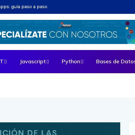
ructura DevOps: evita errores comunes
ET
Javascript
Python
Bases de Dato