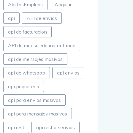
AlertasEmpleos
Angular
api
API de envios
api de facturacion
API de mensajería instantánea
api de mensajes masivos
api de whatsapp
api envios
api paqueteria
api para envios masivos
api para mensajes masivos
api rest
api rest de envios