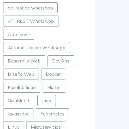
api rest de whatsapp
API REST WhatsApp
App movil
Automatizacion Whatsapp
Desarrollo Web
DevOps
Diseño Web
Docker
Escalabilidad
Flutter
GuruMatch
Java
Javascript
Kubernetes
Linux
Microservicios