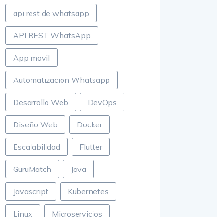
api rest de whatsapp
API REST WhatsApp
App movil
Automatizacion Whatsapp
Desarrollo Web
DevOps
Diseño Web
Docker
Escalabilidad
Flutter
GuruMatch
Java
Javascript
Kubernetes
Linux
Microservicios