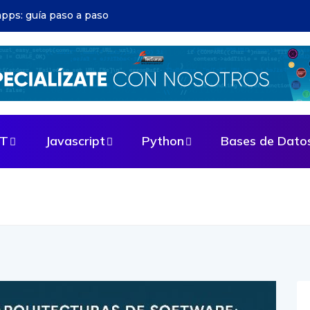
ructura DevOps: evita errores comunes
ET
Javascript
Python
Bases de Dato