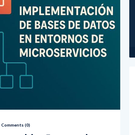
Comments (
0
)