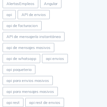
AlertasEmpleos
Angular
api
API de envios
api de facturacion
API de mensajería instantánea
api de mensajes masivos
api de whatsapp
api envios
api paqueteria
api para envios masivos
api para mensajes masivos
api rest
api rest de envios