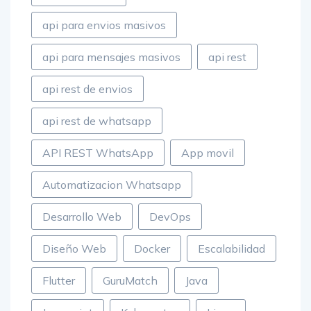
api para envios masivos
api para mensajes masivos
api rest
api rest de envios
api rest de whatsapp
API REST WhatsApp
App movil
Automatizacion Whatsapp
Desarrollo Web
DevOps
Diseño Web
Docker
Escalabilidad
Flutter
GuruMatch
Java