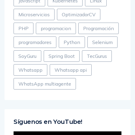
Javascript
Kubernetes
Linux
Microservicios
OptimizadorCV
PHP
programacion
Programación
programadores
Python
Selenium
SoyGuru
Spring Boot
TecGurus
Whatsapp
Whatsapp api
WhatsApp multiagente
Síguenos en YouTube!
Reproductor