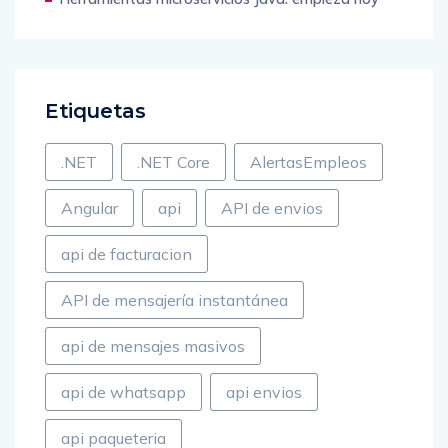
Etiquetas
.NET
.NET Core
AlertasEmpleos
Angular
api
API de envios
api de facturacion
API de mensajería instantánea
api de mensajes masivos
api de whatsapp
api envios
api paqueteria