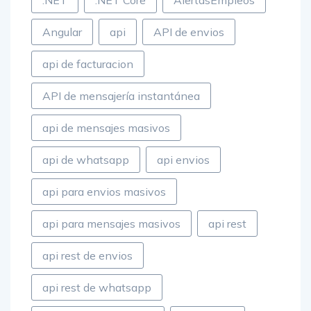
.NET
.NET Core
AlertasEmpleos
Angular
api
API de envios
api de facturacion
API de mensajería instantánea
api de mensajes masivos
api de whatsapp
api envios
api para envios masivos
api para mensajes masivos
api rest
api rest de envios
api rest de whatsapp