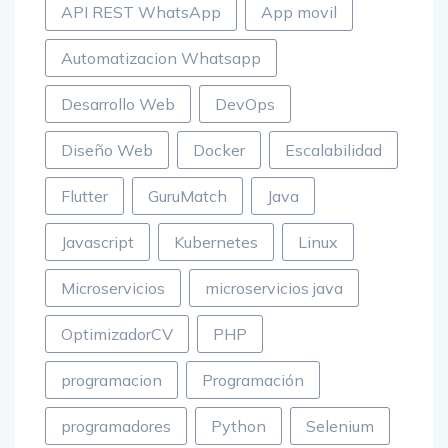
API REST WhatsApp
App movil
Automatizacion Whatsapp
Desarrollo Web
DevOps
Diseño Web
Docker
Escalabilidad
Flutter
GuruMatch
Java
Javascript
Kubernetes
Linux
Microservicios
microservicios java
OptimizadorCV
PHP
programacion
Programación
programadores
Python
Selenium