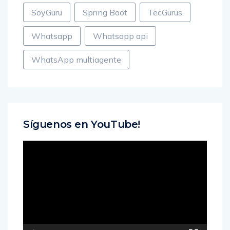
SoyGuru
Spring Boot
TecGurus
Whatsapp
Whatsapp api
WhatsApp multiagente
Síguenos en YouTube!
Reproductor
de
vídeo