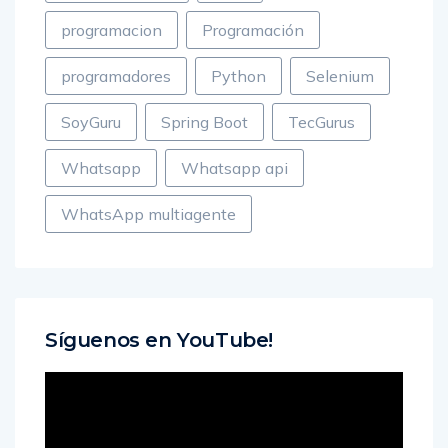
programacion
Programación
programadores
Python
Selenium
SoyGuru
Spring Boot
TecGurus
Whatsapp
Whatsapp api
WhatsApp multiagente
Síguenos en YouTube!
Reproductor
de
vídeo