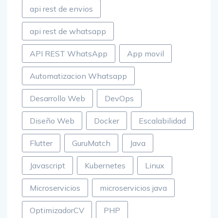
api rest de envios
api rest de whatsapp
API REST WhatsApp
App movil
Automatizacion Whatsapp
Desarrollo Web
DevOps
Diseño Web
Docker
Escalabilidad
Flutter
GuruMatch
Java
Javascript
Kubernetes
Linux
Microservicios
microservicios java
OptimizadorCV
PHP