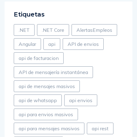
Etiquetas
.NET
.NET Core
AlertasEmpleos
Angular
api
API de envios
api de facturacion
API de mensajería instantánea
api de mensajes masivos
api de whatsapp
api envios
api para envios masivos
api para mensajes masivos
api rest