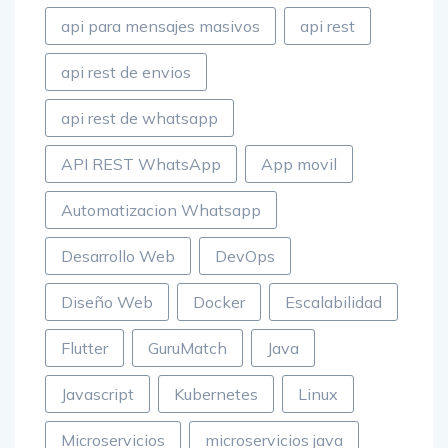
api para mensajes masivos
api rest
api rest de envios
api rest de whatsapp
API REST WhatsApp
App movil
Automatizacion Whatsapp
Desarrollo Web
DevOps
Diseño Web
Docker
Escalabilidad
Flutter
GuruMatch
Java
Javascript
Kubernetes
Linux
Microservicios
microservicios java