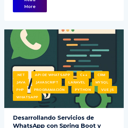
More
.NET
API DE WHATSAPP
C++
CRM
JAVA
JAVASCRIPT
LARAVEL
MYSQL
PHP
PROGRAMACIÓN
PYTHON
VUE.JS
WHATSAPP
Desarrollando Servicios de
WhatsApp con Spring Boot y