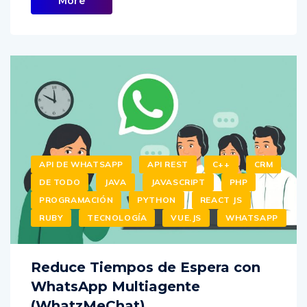
More
API DE WHATSAPP
API REST
C++
CRM
DE TODO
JAVA
JAVASCRIPT
PHP
PROGRAMACIÓN
PYTHON
REACT JS
RUBY
TECNOLOGÍA
VUE.JS
WHATSAPP
Reduce Tiempos de Espera con
WhatsApp Multiagente
(WhatzMeChat)