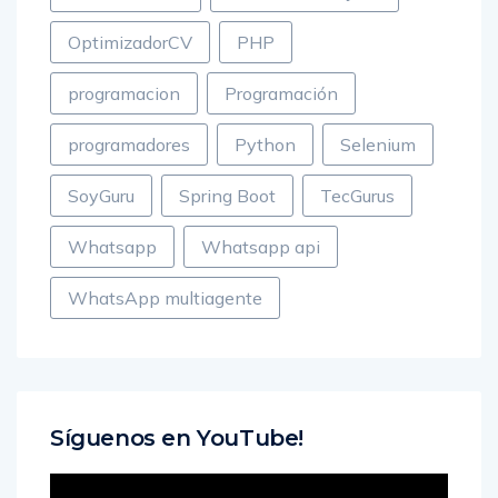
OptimizadorCV
PHP
programacion
Programación
programadores
Python
Selenium
SoyGuru
Spring Boot
TecGurus
Whatsapp
Whatsapp api
WhatsApp multiagente
Síguenos en YouTube!
Reproductor