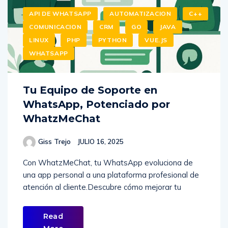
API DE WHATSAPP
AUTOMATIZACION
C++
COMUNICACION
CRM
GO
JAVA
LINUX
PHP
PYTHON
VUE.JS
WHATSAPP
Tu Equipo de Soporte en
WhatsApp, Potenciado por
WhatzMeChat
Giss Trejo
JULIO 16, 2025
Con WhatzMeChat, tu WhatsApp evoluciona de
una app personal a una plataforma profesional de
atención al cliente.Descubre cómo mejorar tu
Read