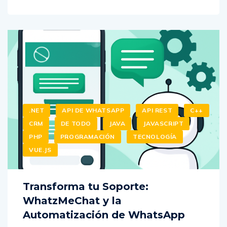
.NET
API DE WHATSAPP
API REST
C++
CRM
DE TODO
JAVA
JAVASCRIPT
PHP
PROGRAMACIÓN
TECNOLOGÍA
VUE.JS
Transforma tu Soporte:
WhatzMeChat y la
Automatización de WhatsApp