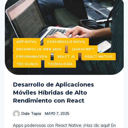
APP MOVIL
DESARROLLO MÓVIL
DESARROLLO WEB JAVA
JAVASCRIPT
PROGRAMACIÓN
REACT JS
REACT NATIVE
TEC GURUS
TECNOLOGÍA
Desarrollo de Aplicaciones
Móviles Híbridas de Alto
Rendimiento con React
Dale Tapia
MAYO 7, 2025
Apps poderosas con React Native. ¡Haz clic aquí! En