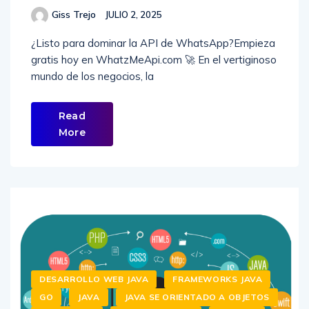
Giss Trejo
JULIO 2, 2025
¿Listo para dominar la API de WhatsApp?Empieza
gratis hoy en WhatzMeApi.com 🚀 En el vertiginoso
mundo de los negocios, la
Read
More
DESARROLLO WEB JAVA
FRAMEWORKS JAVA
GO
JAVA
JAVA SE ORIENTADO A OBJETOS