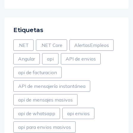
Etiquetas
.NET
.NET Core
AlertasEmpleos
Angular
api
API de envios
api de facturacion
API de mensajería instantánea
api de mensajes masivos
api de whatsapp
api envios
api para envios masivos