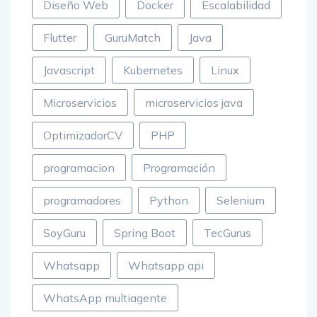
Diseño Web
Docker
Escalabilidad
Flutter
GuruMatch
Java
Javascript
Kubernetes
Linux
Microservicios
microservicios java
OptimizadorCV
PHP
programacion
Programación
programadores
Python
Selenium
SoyGuru
Spring Boot
TecGurus
Whatsapp
Whatsapp api
WhatsApp multiagente