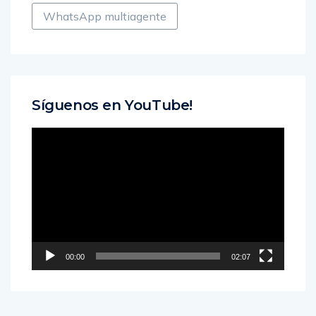
WhatsApp multiagente
Síguenos en YouTube!
Reproductor
de
vídeo
00:00
02:07