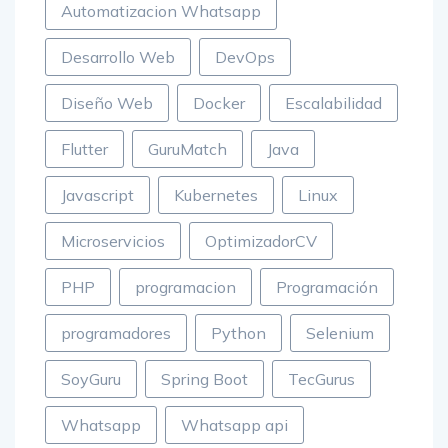
Automatizacion Whatsapp
Desarrollo Web
DevOps
Diseño Web
Docker
Escalabilidad
Flutter
GuruMatch
Java
Javascript
Kubernetes
Linux
Microservicios
OptimizadorCV
PHP
programacion
Programación
programadores
Python
Selenium
SoyGuru
Spring Boot
TecGurus
Whatsapp
Whatsapp api