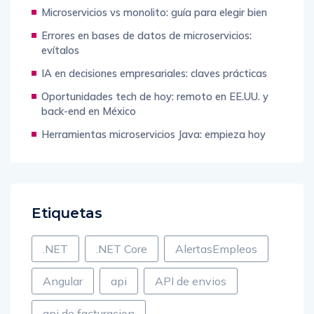
Microservicios vs monolito: guía para elegir bien
Errores en bases de datos de microservicios:
evítalos
IA en decisiones empresariales: claves prácticas
Oportunidades tech de hoy: remoto en EE.UU. y
back-end en México
Herramientas microservicios Java: empieza hoy
Etiquetas
.NET
.NET Core
AlertasEmpleos
Angular
api
API de envios
api de facturacion