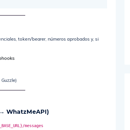
ciales, token/bearer, números aprobados y, si
bhooks
 Guzzle)
P → WhatzMeAPI)
_BASE_URL}/messages