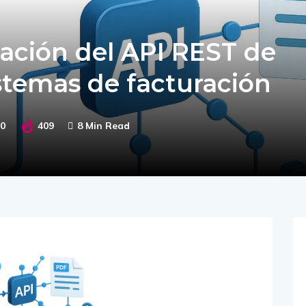
ación del API REST de
temas de facturación
0
409
8 Min Read