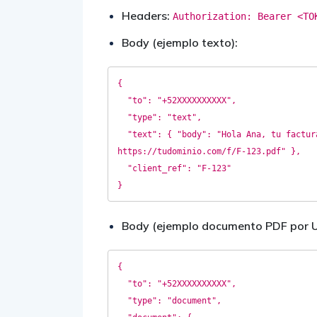
Headers:
Authorization: Bearer <TO
Body (ejemplo texto):
{

  "to": "+52XXXXXXXXXX",

  "type": "text",

  "text": { "body": "Hola Ana, tu factura F-123 por $1,250.00 MXN está lista: 
https://tudominio.com/f/F-123.pdf" },

  "client_ref": "F-123"

Body (ejemplo documento PDF por U
{

  "to": "+52XXXXXXXXXX",

  "type": "document",
