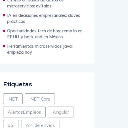
microservicios: evítalos
IA en decisiones empresariales: claves
prácticas
Oportunidades tech de hoy: remoto en
EE.UU. y back-end en México
Herramientas microservicios Java:
empieza hoy
Etiquetas
.NET
.NET Core
AlertasEmpleos
Angular
api
API de envios