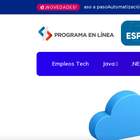
Automatización infraest
¡NOVEDADES!
Empleos Tech
Java
.N