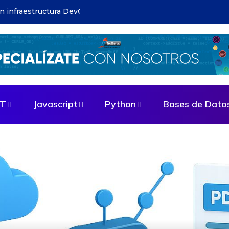
ructura DevOps: evita errores comunes
ET
Javascript
Python
Bases de Dato