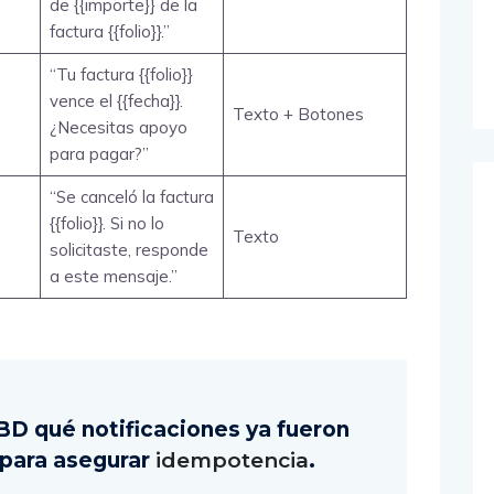
de {{importe}} de la
factura {{folio}}.”
“Tu factura {{folio}}
vence el {{fecha}}.
Texto + Botones
¿Necesitas apoyo
para pagar?”
“Se canceló la factura
{{folio}}. Si no lo
Texto
solicitaste, responde
a este mensaje.”
 BD qué notificaciones ya fueron
 para asegurar
idempotencia
.