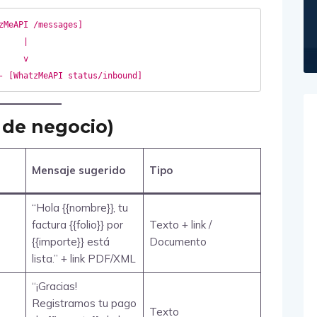
zMeAPI /messages]

 de negocio)
Mensaje sugerido
Tipo
“Hola {{nombre}}, tu
factura {{folio}} por
Texto + link /
{{importe}} está
Documento
lista.” + link PDF/XML
“¡Gracias!
Registramos tu pago
Texto