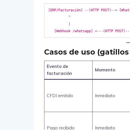
[ERP/Facturación] --(HTTP POST)--> [What
          ^                                  |

          |                                  v

Casos de uso (gatillos
Evento de
Momento
facturación
CFDI emitido
Inmediato
Pago recibido
Inmediato