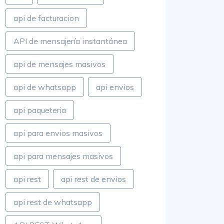
api de facturacion
API de mensajería instantánea
api de mensajes masivos
api de whatsapp
api envios
api paqueteria
api para envios masivos
api para mensajes masivos
api rest
api rest de envios
api rest de whatsapp