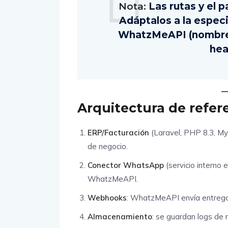
Nota:
Las rutas y el 
Adáptalos a la especi
WhatzMeAPI (nombres
hea
Arquitectura de refer
ERP/Facturación
(Laravel, PHP 8.3, M
de negocio.
Conector WhatsApp
(servicio interno 
WhatzMeAPI.
Webhooks
: WhatzMeAPI envía entrega
Almacenamiento
: se guardan logs de 