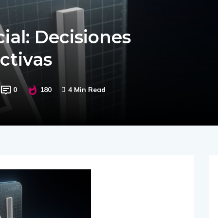
cial: Decisiones
ctivas
0
180
4 Min Read