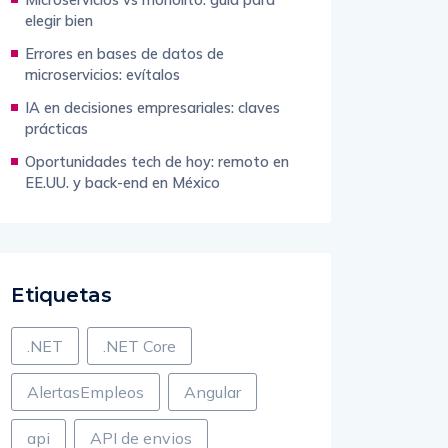
elegir bien
Errores en bases de datos de
microservicios: evítalos
IA en decisiones empresariales: claves
prácticas
Oportunidades tech de hoy: remoto en
EE.UU. y back-end en México
Etiquetas
.NET
.NET Core
AlertasEmpleos
Angular
api
API de envios