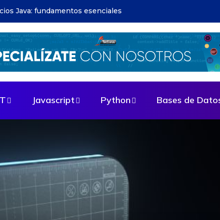
apps: guía paso a paso
ET
Javascript
Python
Bases de Dato