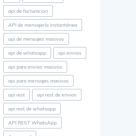
api de facturacion
API de mensajería instantánea
api de mensajes masivos
api de whatsapp
api envios
api para envios masivos
api para mensajes masivos
api rest
api rest de envios
api rest de whatsapp
API REST WhatsApp