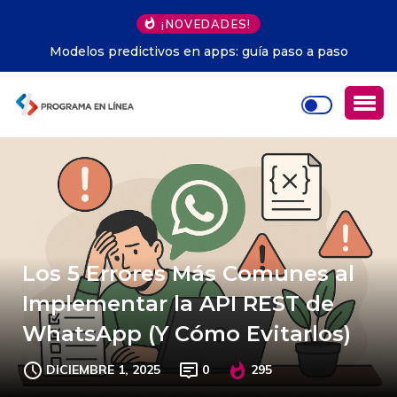
¡NOVEDADES!
Modelos predictivos en apps: guía paso a paso
Los 5 Errores Más Comunes al
Implementar la API REST de
WhatsApp (Y Cómo Evitarlos)
DICIEMBRE 1, 2025
0
295