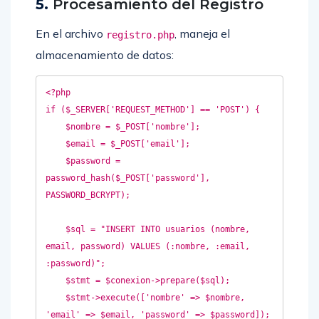
5.
Procesamiento del Registro
En el archivo
, maneja el
registro.php
almacenamiento de datos:
<?php  

if ($_SERVER['REQUEST_METHOD'] == 'POST') {  

    $nombre = $_POST['nombre'];  

    $email = $_POST['email'];  

    $password = 
password_hash($_POST['password'], 
PASSWORD_BCRYPT);  

    $sql = "INSERT INTO usuarios (nombre, 
email, password) VALUES (:nombre, :email, 
:password)";  

    $stmt = $conexion->prepare($sql);  

    $stmt->execute(['nombre' => $nombre, 
'email' => $email, 'password' => $password]);  
