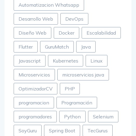
Automatizacion Whatsapp
Desarrollo Web
DevOps
Diseño Web
Docker
Escalabilidad
Flutter
GuruMatch
Java
Javascript
Kubernetes
Linux
Microservicios
microservicios java
OptimizadorCV
PHP
programacion
Programación
programadores
Python
Selenium
SoyGuru
Spring Boot
TecGurus