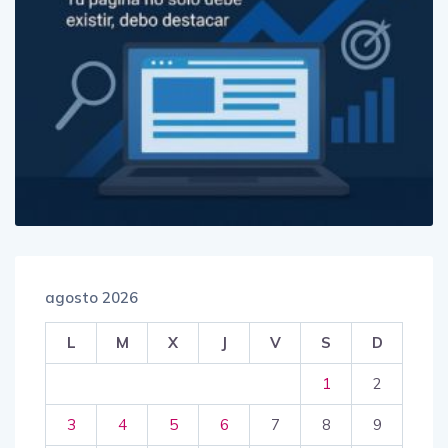
agosto 2026
L
M
X
J
V
S
D
1
2
3
4
5
6
7
8
9