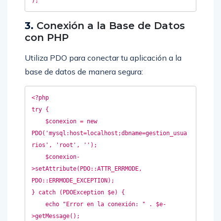
3.
Conexión a la Base de Datos
con PHP
Utiliza PDO para conectar tu aplicación a la
base de datos de manera segura:
<?php  

try {  

    $conexion = new 
PDO('mysql:host=localhost;dbname=gestion_usua
rios', 'root', '');  

    $conexion-
>setAttribute(PDO::ATTR_ERRMODE, 
PDO::ERRMODE_EXCEPTION);  

} catch (PDOException $e) {  

    echo "Error en la conexión: " . $e-
>getMessage();  
