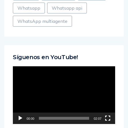
Whatsapp
Whatsapp api
WhatsApp multiagente
Síguenos en YouTube!
Reproductor
de
vídeo
00:00
02:07